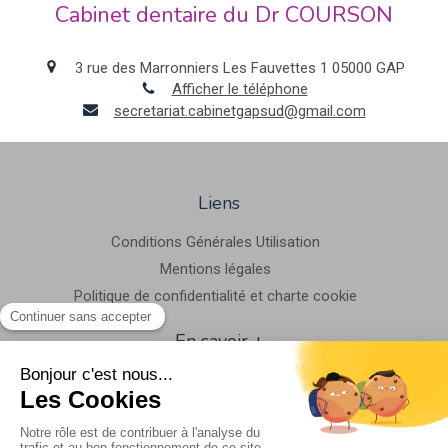
Cabinet dentaire du Dr COURSON
3 rue des Marronniers Les Fauvettes 1
05000
GAP
Afficher le téléphone
secretariat.cabinetgapsud@gmail.com
Liens
Conditions Générales Utilisation
Mentions légales
Politique de confidentialité et charte cookie
En savoir +
Hygiène & Asepsie
Honoraire & remboursement