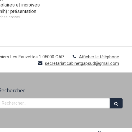
olaires et incisives
mih) : présentation
iches conseil
niers Les Fauvettes 1
05000
GAP
Afficher le téléphone
secretariat.cabinetgapsud@gmail.com
Rechercher
Rechercher