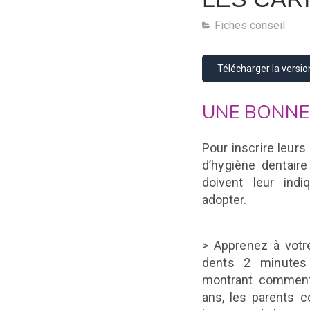
Fiches conseil
Télécharger la versi
UNE BONNE 
Pour inscrire leur
d’hygiène dentair
doivent leur ind
adopter.
> Apprenez à votr
dents 2 minute
montrant comment 
ans, les parents c