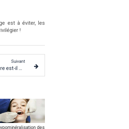
ge est à éviter, les
vilégier !
Suivant
Pourquoi l'excès de sucre est-il mauvais pour les dents ?
ypominéralisation des