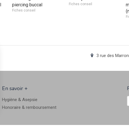
l
piercing buccal
Fiches conseil
m
Fiches conseil
(
F
3 rue des Marron
En savoir +
Hygiène & Asepsie
Honoraire & remboursement